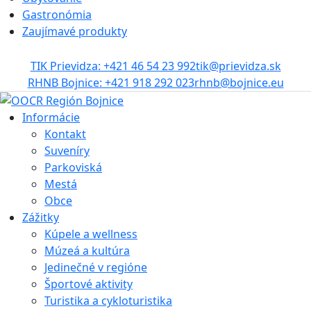
Gastronómia
Zaujímavé produkty
TIK Prievidza: +421 46 54 23 992
tik@prievidza.sk
RHNB Bojnice: +421 918 292 023
rhnb@bojnice.eu
Informácie
Kontakt
Suveníry
Parkoviská
Mestá
Obce
Zážitky
Kúpele a wellness
Múzeá a kultúra
Jedinečné v regióne
Športové aktivity
Turistika a cykloturistika