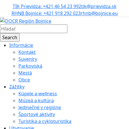
TIK Prievidza: +421 46 54 23 992
tik@prievidza.sk
RHNB Bojnice: +421 918 292 023
rhnb@bojnice.eu
Informácie
Kontakt
Suveníry
Parkoviská
Mestá
Obce
Zážitky
Kúpele a wellness
Múzeá a kultúra
Jedinečné v regióne
Športové aktivity
Turistika a cykloturistika
Ubytovanie