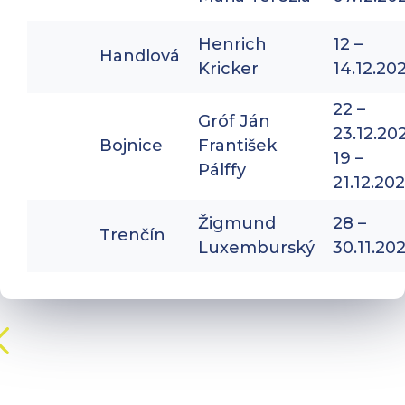
Henrich
12 –
Handlová
Kricker
14.12.20
22 –
Gróf Ján
23.12.20
Bojnice
František
19 –
Pálffy
21.12.20
Žigmund
28 –
Trenčín
Luxemburský
30.11.20