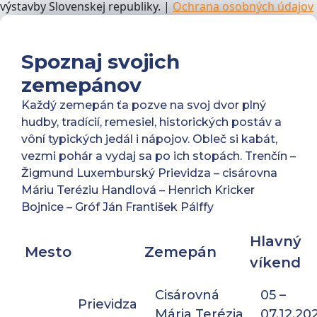
výstavby Slovenskej republiky. |
Ochrana osobných údajov
Spoznaj svojich
zemepánov
Každý zemepán ťa pozve na svoj dvor plný
hudby, tradícií, remesiel, historických postáv a
vôní typických jedál i nápojov. Obleč si kabát,
vezmi pohár a vydaj sa po ich stopách. Trenčín –
Žigmund Luxemburský Prievidza – cisárovna
Máriu Teréziu Handlová – Henrich Kricker
Bojnice – Gróf Ján František Pálffy
Hlavný
Mesto
Zemepán
víkend
Cisárovná
05 –
Prievidza
Mária Terézia
07.12.20