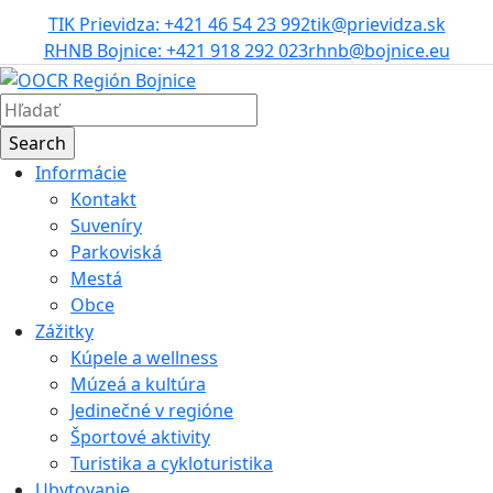
TIK Prievidza: +421 46 54 23 992
tik@prievidza.sk
RHNB Bojnice: +421 918 292 023
rhnb@bojnice.eu
Informácie
Kontakt
Suveníry
Parkoviská
Mestá
Obce
Zážitky
Kúpele a wellness
Múzeá a kultúra
Jedinečné v regióne
Športové aktivity
Turistika a cykloturistika
Ubytovanie