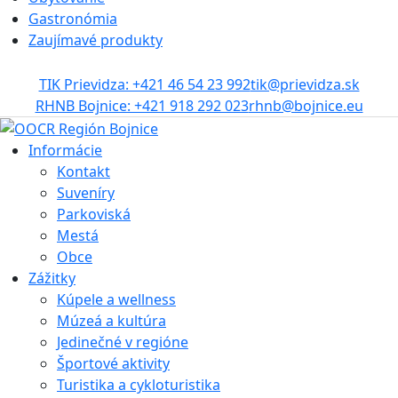
Gastronómia
Zaujímavé produkty
TIK Prievidza: +421 46 54 23 992
tik@prievidza.sk
RHNB Bojnice: +421 918 292 023
rhnb@bojnice.eu
Informácie
Kontakt
Suveníry
Parkoviská
Mestá
Obce
Zážitky
Kúpele a wellness
Múzeá a kultúra
Jedinečné v regióne
Športové aktivity
Turistika a cykloturistika