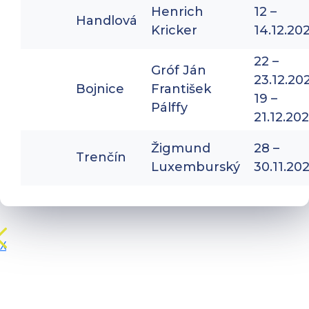
Henrich
12 –
Handlová
Kricker
14.12.20
22 –
Gróf Ján
23.12.20
Bojnice
František
19 –
Pálffy
21.12.20
Žigmund
28 –
Trenčín
Luxemburský
30.11.20
X