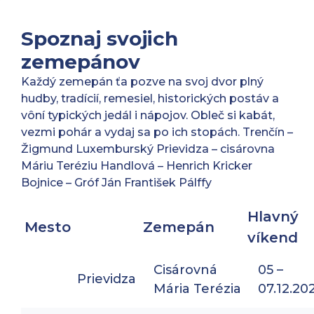
Spoznaj svojich
zemepánov
Každý zemepán ťa pozve na svoj dvor plný
hudby, tradícií, remesiel, historických postáv a
vôní typických jedál i nápojov. Obleč si kabát,
vezmi pohár a vydaj sa po ich stopách. Trenčín –
Žigmund Luxemburský Prievidza – cisárovna
Máriu Teréziu Handlová – Henrich Kricker
Bojnice – Gróf Ján František Pálffy
Hlavný
Mesto
Zemepán
víkend
Cisárovná
05 –
Prievidza
Mária Terézia
07.12.20