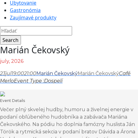
Ubytovanie
Gastronómia
Zaujímavé produkty
Marián Čekovský
july, 2026
23
jul
19:00
21:00
Marián Čekovský
Marián Čekovský
Café
Merlo
Event Type :
Dospelí
Event Details
Večer plný skvelej hudby, humoru a živelnej energie v
podaní obľúbeného hudobníka a zabávača Mariána
Čekovského. Na pódiu ho doplnia famózny huslista Ján
Török a rytmická sekcia v podaní bratov Dávida a Árona