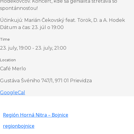
Hodekovcov. Koncert, kde sa genialita stretáva so
spontánnosťou!
Účinkujú: Marián Čekovský feat. Török, D. a A. Hodek
Dátum a čas: 23. júl o 19:00
Time
23. july, 19:00 - 23. july, 21:00
Location
Café Merlo
Gustáva Švéniho 747/1, 971 01 Prievidza
GoogleCal
Región Horná Nitra – Bojnice
regionbojnice