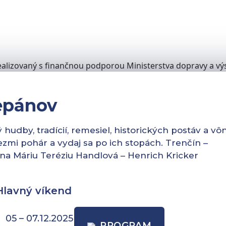
alizovaný s finančnou podporou Ministerstva dopravy a výs
epánov
udby, tradícií, remesiel, historických postáv a vôn
vezmi pohár a vydaj sa po ich stopách. Trenčín –
na Máriu Teréziu Handlová – Henrich Kricker
Hlavný víkend
05 – 07.12.2025
PROGRAM