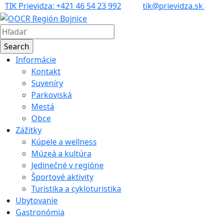
TIK Prievidza: +421 46 54 23 992
tik@prievidza.sk
Informácie
Kontakt
Suveníry
Parkoviská
Mestá
Obce
Zážitky
Kúpele a wellness
Múzeá a kultúra
Jedinečné v regióne
Športové aktivity
Turistika a cykloturistika
Ubytovanie
Gastronómia