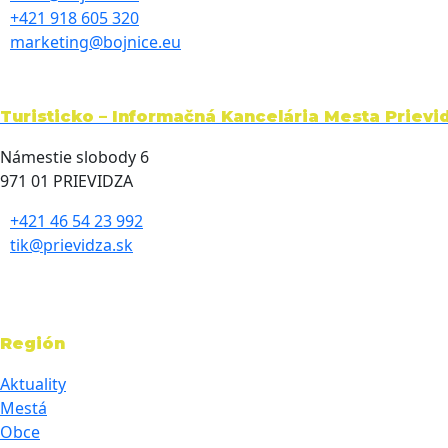
+421 918 605 320
marketing@bojnice.eu
Turisticko – Informačná Kancelária Mesta Prievi
Námestie slobody 6
971 01 PRIEVIDZA
+421 46 54 23 992
tik@prievidza.sk
Región
Aktuality
Mestá
Obce