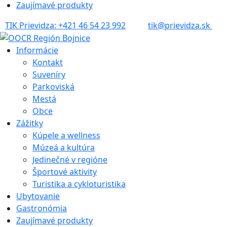
Zaujímavé produkty
TIK Prievidza: +421 46 54 23 992
tik@prievidza.sk
Informácie
Kontakt
Suveníry
Parkoviská
Mestá
Obce
Zážitky
Kúpele a wellness
Múzeá a kultúra
Jedinečné v regióne
Športové aktivity
Turistika a cykloturistika
Ubytovanie
Gastronómia
Zaujímavé produkty