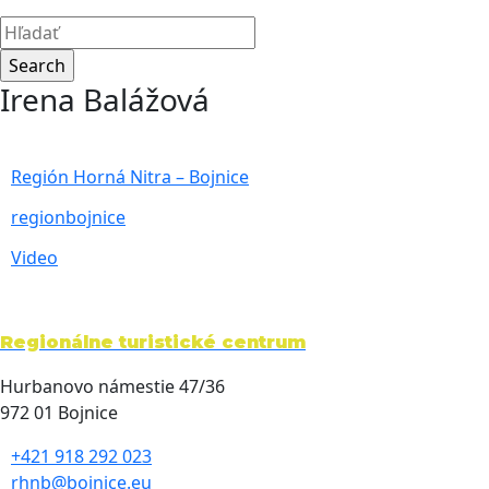
Irena Balážová
Región Horná Nitra – Bojnice
regionbojnice
Video
Regionálne turistické centrum
Hurbanovo námestie 47/36
972 01 Bojnice
+421 918 292 023
rhnb@bojnice.eu