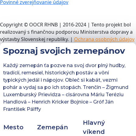
Povinné zverejňovanie údajov
Copyright © OOCR RHNB | 2016-2024 | Tento projekt bol
realizovaný s finančnou podporou Ministerstva dopravy a
výstavby Slovenskej republiky. |
Ochrana osobných údajov
Spoznaj svojich zemepánov
Každý zemepán ťa pozve na svoj dvor plný hudby,
tradícií, remesiel, historických postáv a vôní
typických jedál i nápojov. Obleč si kabát, vezmi
pohár a vydaj sa po ich stopách. Trenčín – Žigmund
Luxemburský Prievidza – cisárovna Máriu Teréziu
Handlová – Henrich Kricker Bojnice – Gróf Ján
František Pálffy
Hlavný
Mesto
Zemepán
víkend