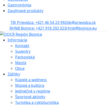
Gastronómia
Zaujímavé produkty
TIK Prievidza: +421 46 54 23 992
tik@prievidza.sk
RHNB Bojnice: +421 918 292 023
rhnb@bojnice.eu
Informácie
Kontakt
Suveníry
Parkoviská
Mestá
Obce
Zážitky
Kúpele a wellness
Múzeá a kultúra
Jedinečné v regióne
Športové aktivity
Turistika a cykloturistika