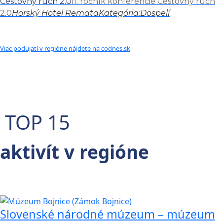
Cestovný ruch 2.0
II. ročník konferencie Cestovný ruch
2.0
Horský Hotel Remata
Kategória:
Dospelí
Viac podujatí v regióne nájdete na codnes.sk
TOP 15
aktivít v regióne
Slovenské národné múzeum – múzeum