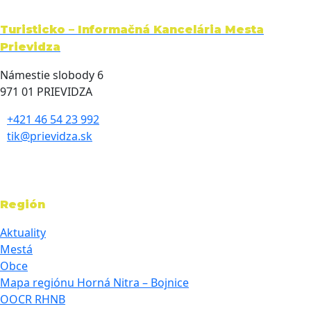
Turisticko – Informačná Kancelária Mesta
Prievidza
Námestie slobody 6
971 01 PRIEVIDZA
+421 46 54 23 992
tik@prievidza.sk
Región
Aktuality
Mestá
Obce
Mapa regiónu Horná Nitra – Bojnice
OOCR RHNB