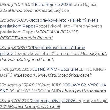
09
aug
15:00
18:00
Retro Bojnice 2026
Retro Bojnice
2026
Hurbanovo námestie, Bojnice
12
aug
16:00
19:00
Rozprávkové leto - Farebný svet s
prasiatkom Peppa
Rozprávkové leto - Farebný svet s
prasiatkom Peppa
MERIDIANA BOJNICE
RESORT
Kategória:
Pre deti
13
aug
18:00
20:00
Rozprávkové leto - Čítame
psíkovi
Rozprávkové leto - Čítame psíkovi
Mestský park
Prievidza
Kategória:
Pre deti
14
aug
21:30
23:00
LETNÉ KINO - Boží úlet
LETNÉ KINO -
Boží úlet
Lesopark, Prievidza
Kategória:
Dospelí
15
aug
(aug 15)
14:00
16
(aug 16)
1:00
OSLAVY 82. VÝROČIA
SNP
OSLAVY 82. VÝROČIA SNP
Lehota pod Vtáčnikom
15
aug
17:00
23:00
Legendy ožívajú 2026
Legendy ožívajú
2026
Bojnice
Kategória:
Dospelí