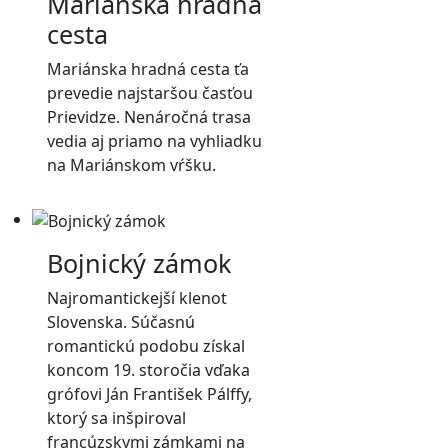
Mariánska hradná
cesta
Mariánska hradná cesta ťa
prevedie najstaršou časťou
Prievidze. Nenáročná trasa
vedia aj priamo na vyhliadku
na Mariánskom vŕšku.
Bojnický zámok
Najromantickejší klenot
Slovenska. Súčasnú
romantickú podobu získal
koncom 19. storočia vďaka
grófovi Ján František Pálffy,
ktorý sa inšpiroval
francúzskymi zámkami na