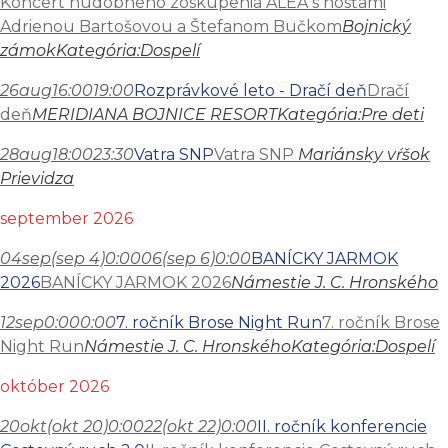
Koncert hudobného zoskupenia ALEA s hosťami
Adrienou Bartošovou a Štefanom Bučkom
Bojnický
zámok
Kategória:
Dospelí
26
aug
16:00
19:00
Rozprávkové leto - Dračí deň
Dračí
deň
MERIDIANA BOJNICE RESORT
Kategória:
Pre deti
28
aug
18:00
23:30
Vatra SNP
Vatra SNP
Mariánsky vŕšok
Prievidza
september 2026
04
sep
(sep 4)
0:00
06
(sep 6)
0:00
BANÍCKY JARMOK
2026
BANÍCKY JARMOK 2026
Námestie J. C. Hronského
12
sep
0:00
0:00
7. ročník Brose Night Run
7. ročník Brose
Night Run
Námestie J. C. Hronského
Kategória:
Dospelí
október 2026
20
okt
(okt 20)
0:00
22
(okt 22)
0:00
II. ročník konferencie