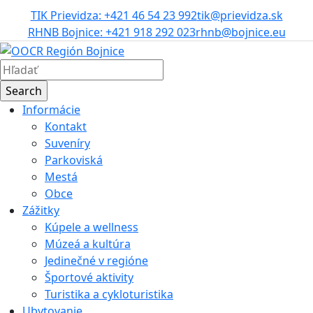
TIK Prievidza: +421 46 54 23 992
tik@prievidza.sk
RHNB Bojnice: +421 918 292 023
rhnb@bojnice.eu
Informácie
Kontakt
Suveníry
Parkoviská
Mestá
Obce
Zážitky
Kúpele a wellness
Múzeá a kultúra
Jedinečné v regióne
Športové aktivity
Turistika a cykloturistika
Ubytovanie