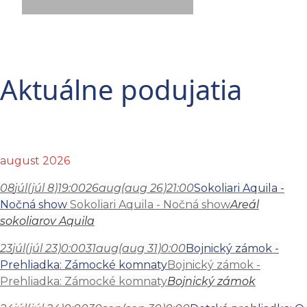
Aktuálne podujatia
august 2026
08
júl
(júl 8)
19:00
26
aug
(aug 26)
21:00
Sokoliari Aquila -
Nočná show
Sokoliari Aquila - Nočná show
Areál
sokoliarov Aquila
23
júl
(júl 23)
0:00
31
aug
(aug 31)
0:00
Bojnický zámok -
Prehliadka: Zámocké komnaty
Bojnický zámok -
Prehliadka: Zámocké komnaty
Bojnický zámok