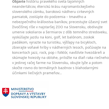
Objavte
históriu pravekého sveta tajomných
neandertálcov, éterickú krásu najromantickejšieho
slovenského zámku, barokovú nádheru cirkevných
pamiatok, zostúpte do podzemia – tmavého a
nebezpečného kráľovstva baníkov, precestujte úžasný svet
živočíšnej ríše v najstaršej ZOO na Slovensku, obdivujte
umenie sokoliarov a šermiarov z dôb temného stredoveku,
vyskúšajte jazdu na koni, golf, let balónom, zoskok
padákom, vyrazte na turistiku, výšľapy na bicykloch,
zbierajte voňavé hríby v nádherných lesoch, počúvajte na
koncertoch jazz, rock, pop i folklór, navštívte hvezdáreň a
skúmajte hviezdy na oblohe, priložte na dlaň raka riečneho
v jedinej račej farme na Slovensku, obujte lyže a potom
skočte rovno do termálnych bazénov s blahodarnými
účinkami liečivých prameňov…