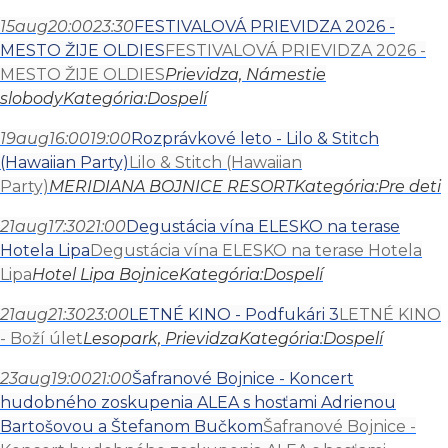
15
aug
20:00
23:30
FESTIVALOVÁ PRIEVIDZA 2026 -
MESTO ŽIJE OLDIES
FESTIVALOVÁ PRIEVIDZA 2026 -
MESTO ŽIJE OLDIES
Prievidza, Námestie
slobody
Kategória:
Dospelí
19
aug
16:00
19:00
Rozprávkové leto - Lilo & Stitch
(Hawaiian Party)
Lilo & Stitch (Hawaiian
Party)
MERIDIANA BOJNICE RESORT
Kategória:
Pre deti
21
aug
17:30
21:00
Degustácia vína ELESKO na terase
Hotela Lipa
Degustácia vína ELESKO na terase Hotela
Lipa
Hotel Lipa Bojnice
Kategória:
Dospelí
21
aug
21:30
23:00
LETNÉ KINO - Podfukári 3
LETNÉ KINO
- Boží úlet
Lesopark, Prievidza
Kategória:
Dospelí
23
aug
19:00
21:00
Šafranové Bojnice - Koncert
hudobného zoskupenia ALEA s hosťami Adrienou
Bartošovou a Štefanom Bučkom
Šafranové Bojnice -