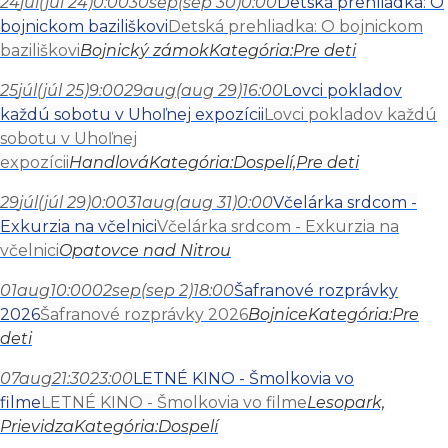
24
júl
(júl 24)
0:00
30
sep
(sep 30)
0:00
Detská prehliadka: O
bojnickom baziliškovi
Detská prehliadka: O bojnickom
baziliškovi
Bojnický zámok
Kategória:
Pre deti
25
júl
(júl 25)
9:00
29
aug
(aug 29)
16:00
Lovci pokladov
každú sobotu v Uhoľnej expozícii
Lovci pokladov každú
sobotu v Uhoľnej
expozícii
Handlová
Kategória:
Dospelí,
Pre deti
29
júl
(júl 29)
0:00
31
aug
(aug 31)
0:00
Včelárka srdcom -
Exkurzia na včelnici
Včelárka srdcom - Exkurzia na
včelnici
Opatovce nad Nitrou
01
aug
10:00
02
sep
(sep 2)
18:00
Šafranové rozprávky
2026
Šafranové rozprávky 2026
Bojnice
Kategória:
Pre
deti
07
aug
21:30
23:00
LETNÉ KINO - Šmolkovia vo
filme
LETNÉ KINO - Šmolkovia vo filme
Lesopark,
Prievidza
Kategória:
Dospelí