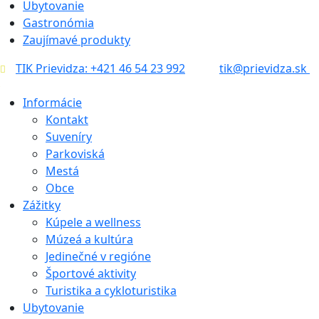
Ubytovanie
Gastronómia
Zaujímavé produkty
TIK Prievidza: +421 46 54 23 992
tik@prievidza.sk
Informácie
Kontakt
Suveníry
Parkoviská
Mestá
Obce
Zážitky
Kúpele a wellness
Múzeá a kultúra
Jedinečné v regióne
Športové aktivity
Turistika a cykloturistika
Ubytovanie