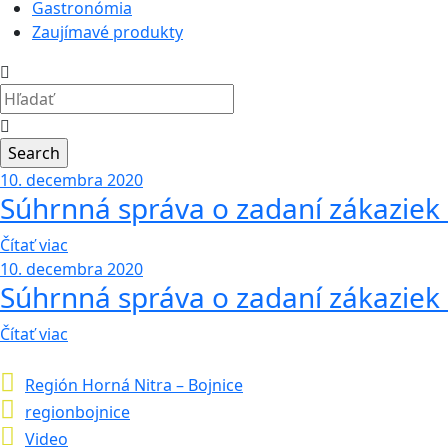
Gastronómia
Zaujímavé produkty
10. decembra 2020
Súhrnná správa o zadaní zákaziek 
Čítať viac
10. decembra 2020
Súhrnná správa o zadaní zákaziek 
Čítať viac
Región Horná Nitra – Bojnice
regionbojnice
Video