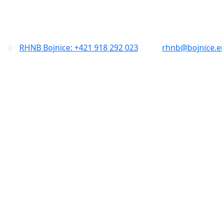
RHNB Bojnice: +421 918 292 023
rhnb@bojnice.e