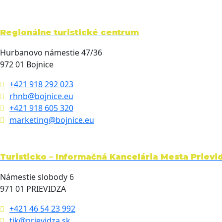
Regionálne turistické centrum
Hurbanovo námestie 47/36
972 01 Bojnice
+421 918 292 023
rhnb@bojnice.eu
+421 918 605 320
marketing@bojnice.eu
Turisticko – Informačná Kancelária Mesta Prievi
Námestie slobody 6
971 01 PRIEVIDZA
+421 46 54 23 992
tik@prievidza.sk