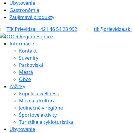
Ubytovanie
Gastronómia
Zaujímavé produkty
TIK Prievidza: +421 46 54 23 992
tik@prievidza.sk
Informácie
Kontakt
Suveníry
Parkoviská
Mestá
Obce
Zážitky
Kúpele a wellness
Múzeá a kultúra
Jedinečné v regióne
Športové aktivity
Turistika a cykloturistika
Ubytovanie