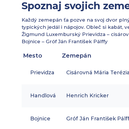
Spoznaj svojich zem
Každý zemepán ťa pozve na svoj dvor plný h
typických jedál i nápojov. Obleč si kabát, 
Žigmund Luxemburský Prievidza – cisárov
Bojnice – Gróf Ján František Pálffy
Mesto
Zemepán
Prievidza
Cisárovná Mária Terézi
Handlová
Henrich Kricker
Bojnice
Gróf Ján František Pálf