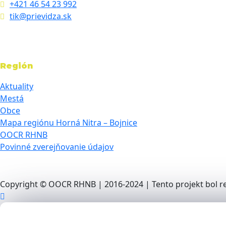
+421 46 54 23 992
tik@prievidza.sk
Región
Aktuality
Mestá
Obce
Mapa regiónu Horná Nitra – Bojnice
OOCR RHNB
Povinné zverejňovanie údajov
Copyright © OOCR RHNB | 2016-2024 | Tento projekt bol re