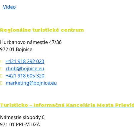
Video
Regionálne turistické centrum
Hurbanovo námestie 47/36
972 01 Bojnice
+421 918 292 023
rhnb@bojnice.eu
+421 918 605 320
marketing@bojnice.eu
Turisticko – Informačná Kancelária Mesta Prievi
Námestie slobody 6
971 01 PRIEVIDZA