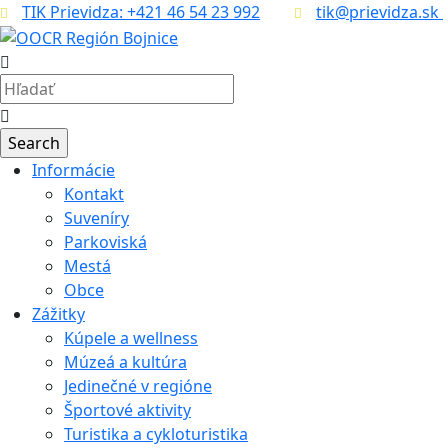
TIK Prievidza: +421 46 54 23 992
tik@prievidza.sk
Informácie
Kontakt
Suveníry
Parkoviská
Mestá
Obce
Zážitky
Kúpele a wellness
Múzeá a kultúra
Jedinečné v regióne
Športové aktivity
Turistika a cykloturistika