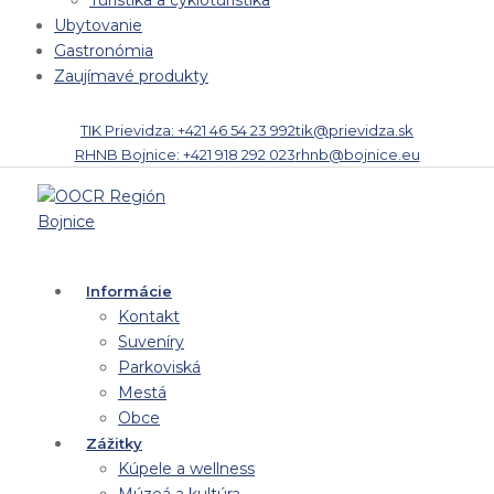
Turistika a cykloturistika
Ubytovanie
Gastronómia
Zaujímavé produkty
TIK Prievidza: +421 46 54 23 992
tik@prievidza.sk
RHNB Bojnice: +421 918 292 023
rhnb@bojnice.eu
Informácie
Kontakt
Suveníry
Parkoviská
Mestá
Obce
Zážitky
Kúpele a wellness