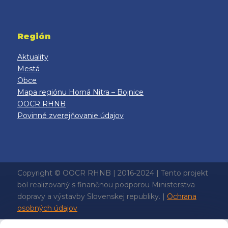
Región
Aktuality
Mestá
Obce
Mapa regiónu Horná Nitra – Bojnice
OOCR RHNB
Povinné zverejňovanie údajov
Copyright © OOCR RHNB | 2016-2024 | Tento projekt
bol realizovaný s finančnou podporou Ministerstva
dopravy a výstavby Slovenskej republiky. |
Ochrana
osobných údajov