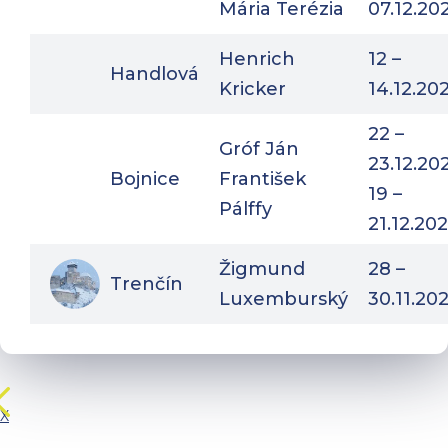
Mária Terézia
07.12.20
Henrich
12 –
Handlová
Kricker
14.12.20
22 –
Gróf Ján
23.12.20
Bojnice
František
19 –
Pálffy
21.12.20
Žigmund
28 –
Trenčín
Luxemburský
30.11.20
X