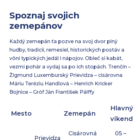
Spoznaj svojich
zemepánov
Každý zemepán ťa pozve na svoj dvor plný
hudby, tradícií, remesiel, historických postáv a
vôní typických jedál i nápojov. Obleč si kabát,
vezmi pohár a vydaj sa po ich stopách. Trenčín –
Žigmund Luxemburský Prievidza – cisárovna
Máriu Teréziu Handlová – Henrich Kricker
Bojnice – Gróf Ján František Pálffy
Hlavný
Mesto
Zemepán
víkend
Cisárovná
05 –
Prievidza