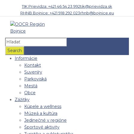
TIK Prievidza: +421 46 54 23 992
tik@prievidza.sk
RHNB Bojnice: +421 918 292 023
rhnb@bojnice.eu
Informácie
Kontakt
Suveníry
Parkoviská
Mestá
Obce
Zážitky
Kúpele a wellness
Múzeá a kultúra
Jedinečné v regióne
Športové aktivity