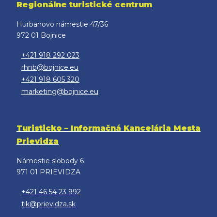
Regionálne turistické centrum
Hurbanovo námestie 47/36
972 01 Bojnice
+421 918 292 023
rhnb@bojnice.eu
+421 918 605 320
marketing@bojnice.eu
Turisticko – Informačná Kancelária Mesta
Prievidza
Námestie slobody 6
971 01 PRIEVIDZA
+421 46 54 23 992
tik@prievidza.sk