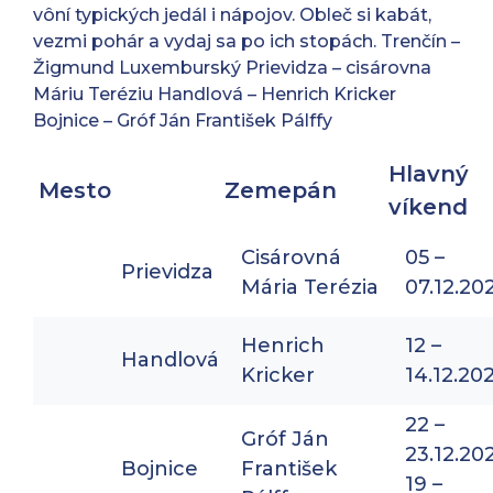
vôní typických jedál i nápojov. Obleč si kabát,
vezmi pohár a vydaj sa po ich stopách. Trenčín –
Žigmund Luxemburský Prievidza – cisárovna
Máriu Teréziu Handlová – Henrich Kricker
Bojnice – Gróf Ján František Pálffy
Hlavný
Mesto
Zemepán
víkend
Cisárovná
05 –
Prievidza
Mária Terézia
07.12.20
Henrich
12 –
Handlová
Kricker
14.12.20
22 –
Gróf Ján
23.12.20
Bojnice
František
19 –