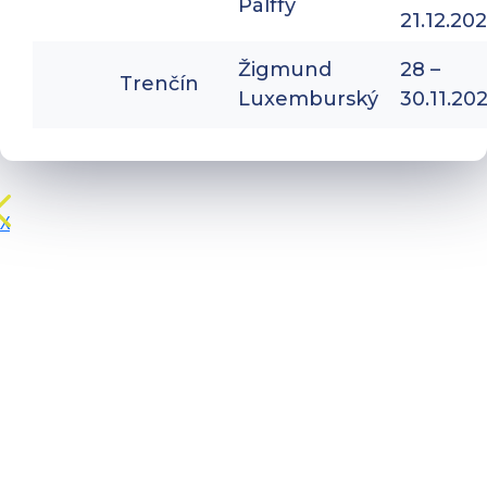
Pálffy
21.12.20
Žigmund
28 –
Trenčín
Luxemburský
30.11.20
X