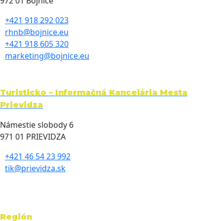
972 01 Bojnice
+421 918 292 023
rhnb@bojnice.eu
+421 918 605 320
marketing@bojnice.eu
Turisticko – Informačná Kancelária Mesta
Prievidza
Námestie slobody 6
971 01 PRIEVIDZA
+421 46 54 23 992
tik@prievidza.sk
Región