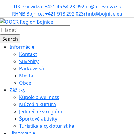
TIK Prievidza: +421 46 54 23 992
tik@prievidza.sk
RHNB Bojnice: +421 918 292 023
rhnb@bojnice.eu
Informácie
Kontakt
Suveníry
Parkoviská
Mestá
Obce
Zážitky
Kúpele a wellness
Múzeá a kultúra
Jedinečné v regióne
Športové aktivity
Turistika a cykloturistika
Ubytovanie