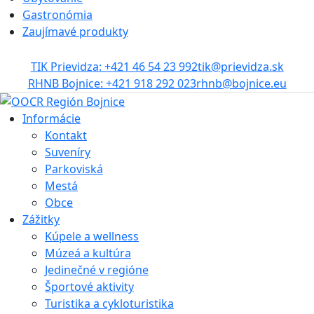
Gastronómia
Zaujímavé produkty
TIK Prievidza: +421 46 54 23 992
tik@prievidza.sk
RHNB Bojnice: +421 918 292 023
rhnb@bojnice.eu
Informácie
Kontakt
Suveníry
Parkoviská
Mestá
Obce
Zážitky
Kúpele a wellness
Múzeá a kultúra
Jedinečné v regióne
Športové aktivity
Turistika a cykloturistika