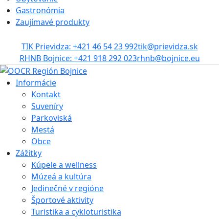
Gastronómia
Zaujímavé produkty
TIK Prievidza: +421 46 54 23 992
tik@prievidza.sk
RHNB Bojnice: +421 918 292 023
rhnb@bojnice.eu
Informácie
Kontakt
Suveníry
Parkoviská
Mestá
Obce
Zážitky
Kúpele a wellness
Múzeá a kultúra
Jedinečné v regióne
Športové aktivity
Turistika a cykloturistika