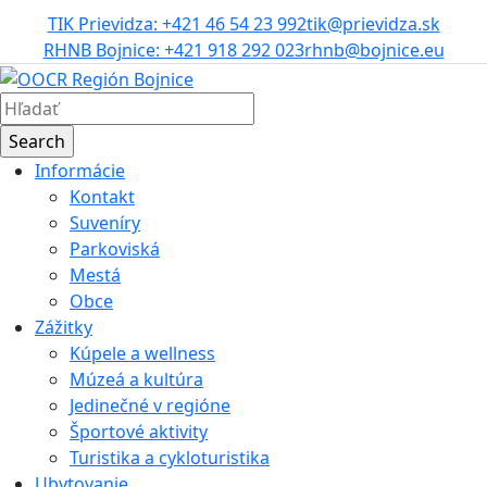
TIK Prievidza: +421 46 54 23 992
tik@prievidza.sk
RHNB Bojnice: +421 918 292 023
rhnb@bojnice.eu
Informácie
Kontakt
Suveníry
Parkoviská
Mestá
Obce
Zážitky
Kúpele a wellness
Múzeá a kultúra
Jedinečné v regióne
Športové aktivity
Turistika a cykloturistika
Ubytovanie