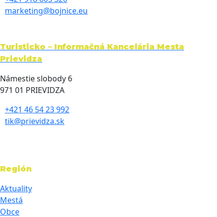
marketing@bojnice.eu
Turisticko – Informačná Kancelária Mesta
Prievidza
Námestie slobody 6
971 01 PRIEVIDZA
+421 46 54 23 992
tik@prievidza.sk
Región
Aktuality
Mestá
Obce