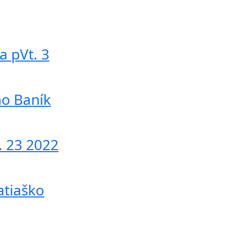
a pVt. 3
no Baník
. 23 2022
atiaško