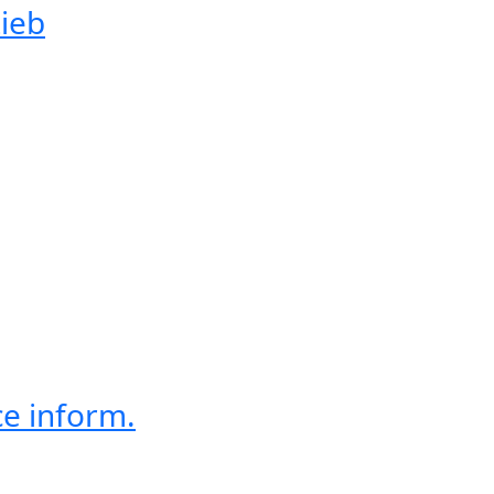
žieb
ce inform.