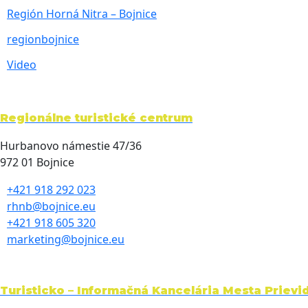
Región Horná Nitra – Bojnice
regionbojnice
Video
Regionálne turistické centrum
Hurbanovo námestie 47/36
972 01 Bojnice
+421 918 292 023
rhnb@bojnice.eu
+421 918 605 320
marketing@bojnice.eu
Turisticko – Informačná Kancelária Mesta Prievi