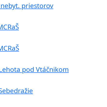
ebyt. priestorov
 MCRaŠ
 MCRaŠ
 Lehota pod Vtáčnikom
Sebedražie