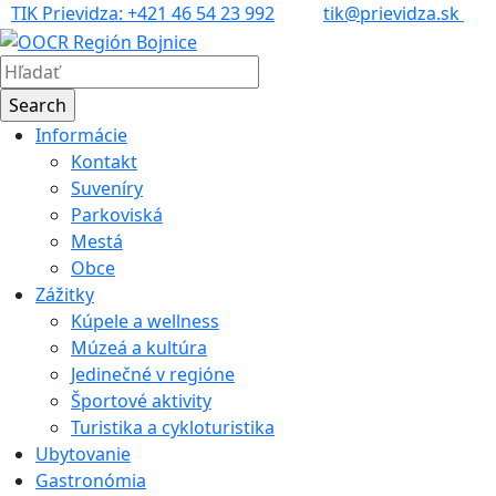
TIK Prievidza: +421 46 54 23 992
tik@prievidza.sk
Informácie
Kontakt
Suveníry
Parkoviská
Mestá
Obce
Zážitky
Kúpele a wellness
Múzeá a kultúra
Jedinečné v regióne
Športové aktivity
Turistika a cykloturistika
Ubytovanie
Gastronómia