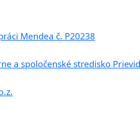
práci Mendea č. P20238
ne a spoločenské stredisko Prievi
o.z.