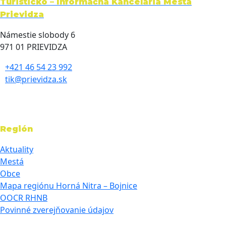
Turisticko – Informačná Kancelária Mesta
Prievidza
Námestie slobody 6
971 01 PRIEVIDZA
+421 46 54 23 992
tik@prievidza.sk
Región
Aktuality
Mestá
Obce
Mapa regiónu Horná Nitra – Bojnice
OOCR RHNB
Povinné zverejňovanie údajov