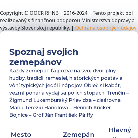
Copyright © OOCR RHNB | 2016-2024 | Tento projekt bol
realizovaný s finančnou podporou Ministerstva dopravy a
výstavby Slovenskej republiky. |
Ochrana osobných údajov
Spoznaj svojich
zemepánov
Každý zemepán ťa pozve na svoj dvor plný
hudby, tradícií, remesiel, historických postáv a
vôní typických jedál i nápojov. Obleč si kabát,
vezmi pohár a vydaj sa po ich stopách. Trenčín –
Žigmund Luxemburský Prievidza – cisárovna
Máriu Teréziu Handlová – Henrich Kricker
Bojnice – Gróf Ján František Pálffy
Hlavný
Mesto
Zemepán