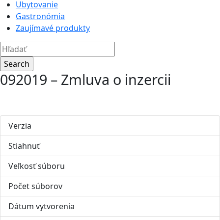
Ubytovanie
Gastronómia
Zaujímavé produkty
092019 – Zmluva o inzercii
Verzia
Stiahnuť
75
Veľkosť súboru
4.15 MB
Počet súborov
1
Dátum vytvorenia
25. júna 2019