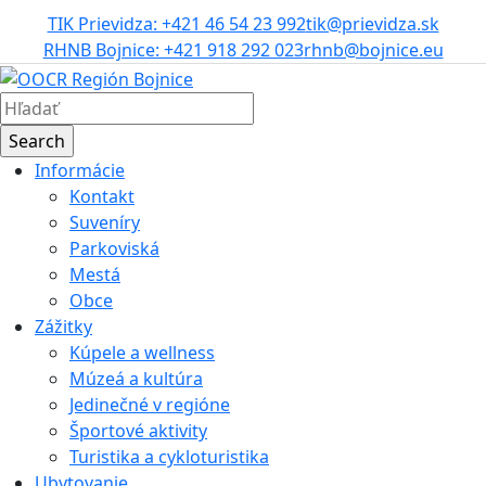
TIK Prievidza: +421 46 54 23 992
tik@prievidza.sk
RHNB Bojnice: +421 918 292 023
rhnb@bojnice.eu
Informácie
Kontakt
Suveníry
Parkoviská
Mestá
Obce
Zážitky
Kúpele a wellness
Múzeá a kultúra
Jedinečné v regióne
Športové aktivity
Turistika a cykloturistika
Ubytovanie