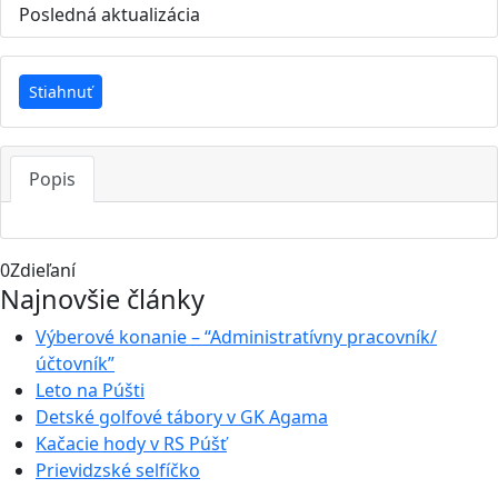
Posledná aktualizácia
25. júna 2019
Stiahnuť
Popis
0
Zdieľaní
Najnovšie články
Výberové konanie – “Administratívny pracovník/
účtovník”
Leto na Púšti
Detské golfové tábory v GK Agama
Kačacie hody v RS Púšť
Prievidzské selfíčko