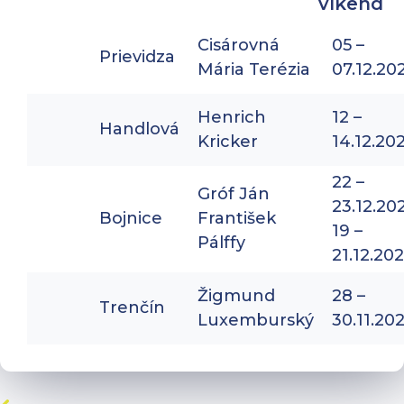
víkend
Cisárovná
05 –
Prievidza
Mária Terézia
07.12.20
Henrich
12 –
Handlová
Kricker
14.12.20
22 –
Gróf Ján
23.12.20
Bojnice
František
19 –
Pálffy
21.12.20
Žigmund
28 –
Trenčín
Luxemburský
30.11.20