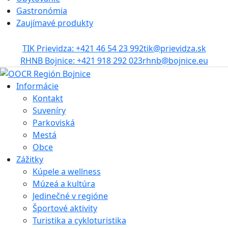
Gastronómia
Zaujímavé produkty
TIK Prievidza: +421 46 54 23 992
tik@prievidza.sk
RHNB Bojnice: +421 918 292 023
rhnb@bojnice.eu
Informácie
Kontakt
Suveníry
Parkoviská
Mestá
Obce
Zážitky
Kúpele a wellness
Múzeá a kultúra
Jedinečné v regióne
Športové aktivity
Turistika a cykloturistika