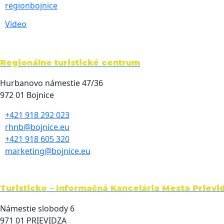
regionbojnice
Video
Regionálne turistické centrum
Hurbanovo námestie 47/36
972 01 Bojnice
+421 918 292 023
rhnb@bojnice.eu
+421 918 605 320
marketing@bojnice.eu
Turisticko – Informačná Kancelária Mesta Prievi
Námestie slobody 6
971 01 PRIEVIDZA