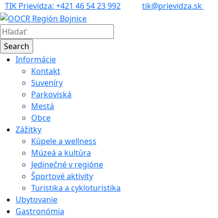
TIK Prievidza: +421 46 54 23 992
tik@prievidza.sk
Informácie
Kontakt
Suveníry
Parkoviská
Mestá
Obce
Zážitky
Kúpele a wellness
Múzeá a kultúra
Jedinečné v regióne
Športové aktivity
Turistika a cykloturistika
Ubytovanie
Gastronómia