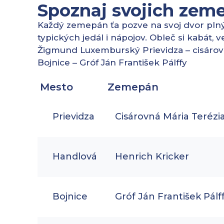
Spoznaj svojich zem
Každý zemepán ťa pozve na svoj dvor plný h
typických jedál i nápojov. Obleč si kabát, 
Žigmund Luxemburský Prievidza – cisárov
Bojnice – Gróf Ján František Pálffy
Mesto
Zemepán
Prievidza
Cisárovná Mária Terézi
Handlová
Henrich Kricker
Bojnice
Gróf Ján František Pálf