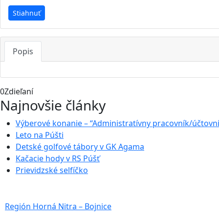
Stiahnuť
Popis
0
Zdieľaní
Najnovšie články
Výberové konanie – “Administratívny pracovník/účtovn
Leto na Púšti
Detské golfové tábory v GK Agama
Kačacie hody v RS Púšť
Prievidzské selfíčko
Región Horná Nitra – Bojnice