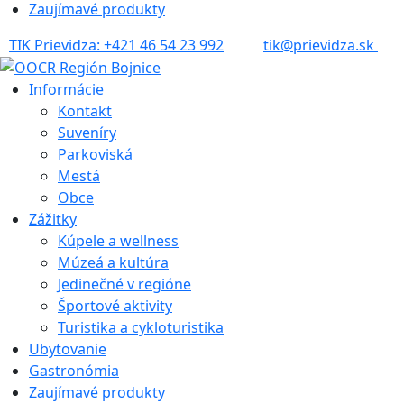
Zaujímavé produkty
TIK Prievidza: +421 46 54 23 992
tik@prievidza.sk
Informácie
Kontakt
Suveníry
Parkoviská
Mestá
Obce
Zážitky
Kúpele a wellness
Múzeá a kultúra
Jedinečné v regióne
Športové aktivity
Turistika a cykloturistika
Ubytovanie
Gastronómia
Zaujímavé produkty