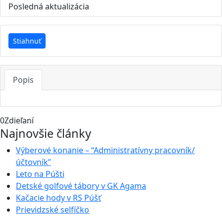
Posledná aktualizácia
5. marca 2023
Stiahnuť
Popis
0
Zdieľaní
Najnovšie články
Výberové konanie – “Administratívny pracovník/
účtovník”
Leto na Púšti
Detské golfové tábory v GK Agama
Kačacie hody v RS Púšť
Prievidzské selfíčko