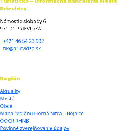
Turisticko – Informačná Kancelária Mesta
Prievidza
Námestie slobody 6
971 01 PRIEVIDZA
+421 46 54 23 992
tik@prievidza.sk
Región
Aktuality
Mestá
Obce
Mapa regiónu Horná Nitra – Bojnice
OOCR RHNB
Povinné zverejňovanie údajov