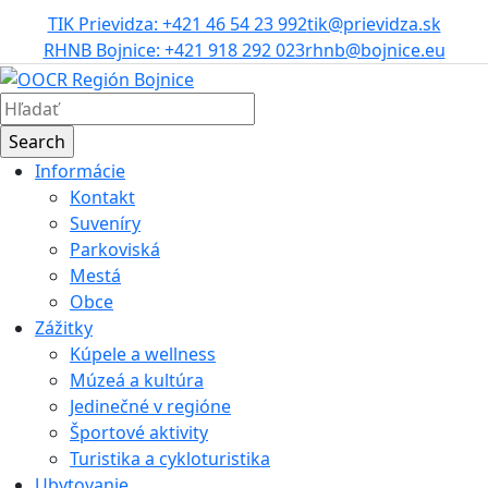
TIK Prievidza: +421 46 54 23 992
tik@prievidza.sk
RHNB Bojnice: +421 918 292 023
rhnb@bojnice.eu
Informácie
Kontakt
Suveníry
Parkoviská
Mestá
Obce
Zážitky
Kúpele a wellness
Múzeá a kultúra
Jedinečné v regióne
Športové aktivity
Turistika a cykloturistika
Ubytovanie