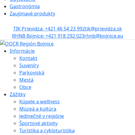
Gastronómia
Zaujímavé produkty
TIK Prievidza: +421 46 54 23 992
tik@prievidza.sk
RHNB Bojnice: +421 918 292 023
rhnb@bojnice.eu
Informácie
Kontakt
Suveníry
Parkoviská
Mestá
Obce
Zážitky
Kúpele a wellness
Múzeá a kultúra
Jedinečné v regióne
Športové aktivity
Turistika a cykloturistika