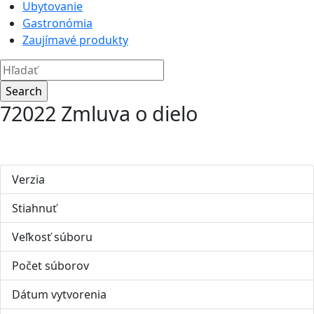
Ubytovanie
Gastronómia
Zaujímavé produkty
72022 Zmluva o dielo
Verzia
Stiahnuť
27
Veľkosť súboru
165.34 KB
Počet súborov
1
Dátum vytvorenia
5. marca 2023