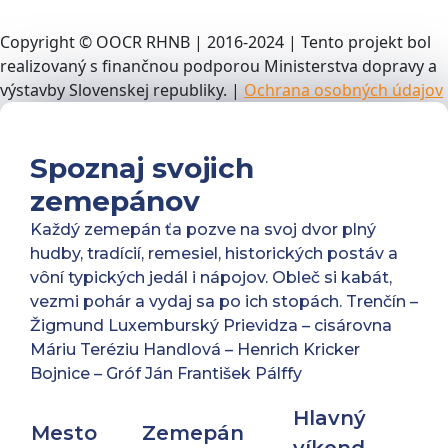
Copyright © OOCR RHNB | 2016-2024 | Tento projekt bol
realizovaný s finančnou podporou Ministerstva dopravy a
výstavby Slovenskej republiky. |
Ochrana osobných údajov
Spoznaj svojich
zemepánov
Každý zemepán ťa pozve na svoj dvor plný
hudby, tradícií, remesiel, historických postáv a
vôní typických jedál i nápojov. Obleč si kabát,
vezmi pohár a vydaj sa po ich stopách. Trenčín –
Žigmund Luxemburský Prievidza – cisárovna
Máriu Teréziu Handlová – Henrich Kricker
Bojnice – Gróf Ján František Pálffy
Hlavný
Mesto
Zemepán