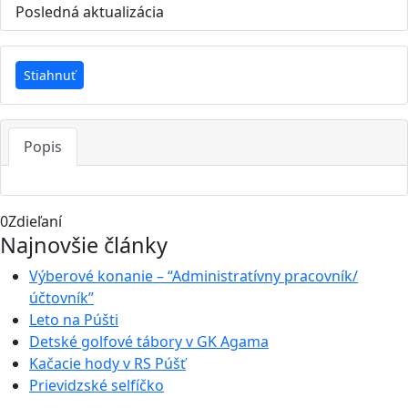
Posledná aktualizácia
16. apríla 2020
Stiahnuť
Popis
0
Zdieľaní
Najnovšie články
Výberové konanie – “Administratívny pracovník/
účtovník”
Leto na Púšti
Detské golfové tábory v GK Agama
Kačacie hody v RS Púšť
Prievidzské selfíčko