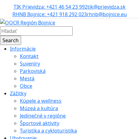
TIK Prievidza: +421 46 54 23 992
tik@prievidza.sk
RHNB Bojnice: +421 918 292 023
rhnb@bojnice.eu
Informácie
Kontakt
Suveníry
Parkoviská
Mestá
Obce
Zážitky
Kúpele a wellness
Múzeá a kultúra
Jedinečné v regióne
Športové aktivity
Turistika a cykloturistika
Ubytovanie