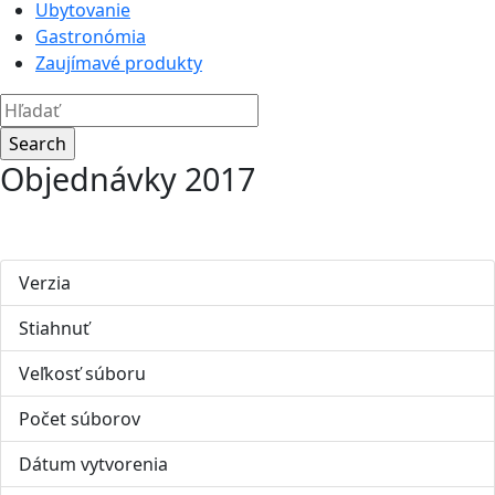
Ubytovanie
Gastronómia
Zaujímavé produkty
Objednávky 2017
Verzia
Stiahnuť
137
Veľkosť súboru
70.87 KB
Počet súborov
1
Dátum vytvorenia
16. apríla 2020