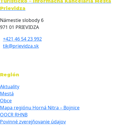
Turisticko – Informačná Kancelária Mesta
Prievidza
Námestie slobody 6
971 01 PRIEVIDZA
+421 46 54 23 992
tik@prievidza.sk
Región
Aktuality
Mestá
Obce
Mapa regiónu Horná Nitra – Bojnice
OOCR RHNB
Povinné zverejňovanie údajov