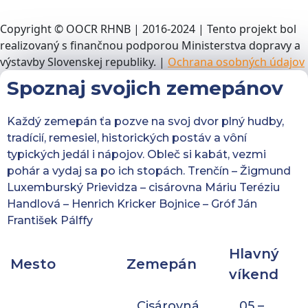
Copyright © OOCR RHNB | 2016-2024 | Tento projekt bol
realizovaný s finančnou podporou Ministerstva dopravy a
výstavby Slovenskej republiky. |
Ochrana osobných údajov
Spoznaj svojich zemepánov
Každý zemepán ťa pozve na svoj dvor plný hudby,
tradícií, remesiel, historických postáv a vôní
typických jedál i nápojov. Obleč si kabát, vezmi
pohár a vydaj sa po ich stopách. Trenčín – Žigmund
Luxemburský Prievidza – cisárovna Máriu Teréziu
Handlová – Henrich Kricker Bojnice – Gróf Ján
František Pálffy
Hlavný
Mesto
Zemepán
víkend
Cisárovná
05 –