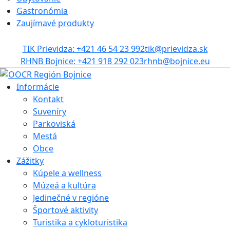
Gastronómia
Zaujímavé produkty
TIK Prievidza: +421 46 54 23 992
tik@prievidza.sk
RHNB Bojnice: +421 918 292 023
rhnb@bojnice.eu
Informácie
Kontakt
Suveníry
Parkoviská
Mestá
Obce
Zážitky
Kúpele a wellness
Múzeá a kultúra
Jedinečné v regióne
Športové aktivity
Turistika a cykloturistika