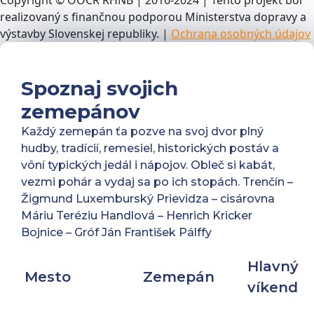
Copyright © OOCR RHNB | 2016-2024 | Tento projekt bol
realizovaný s finančnou podporou Ministerstva dopravy a
výstavby Slovenskej republiky. |
Ochrana osobných údajov
Spoznaj svojich
zemepánov
Každý zemepán ťa pozve na svoj dvor plný
hudby, tradícií, remesiel, historických postáv a
vôní typických jedál i nápojov. Obleč si kabát,
vezmi pohár a vydaj sa po ich stopách. Trenčín –
Žigmund Luxemburský Prievidza – cisárovna
Máriu Teréziu Handlová – Henrich Kricker
Bojnice – Gróf Ján František Pálffy
Hlavný
Mesto
Zemepán
víkend