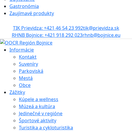
Gastronómia
Zaujímavé produkty
TIK Prievidza: +421 46 54 23 992
tik@prievidza.sk
RHNB Bojnice: +421 918 292 023
rhnb@bojnice.eu
Informácie
Kontakt
Suveníry
Parkoviská
Mestá
Obce
Zážitky
Kúpele a wellness
Múzeá a kultúra
Jedinečné v regióne
Športové aktivity
Turistika a cykloturistika