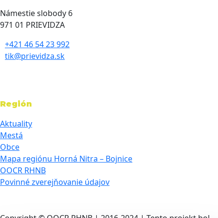
Námestie slobody 6
971 01 PRIEVIDZA
+421 46 54 23 992
tik@prievidza.sk
Región
Aktuality
Mestá
Obce
Mapa regiónu Horná Nitra – Bojnice
OOCR RHNB
Povinné zverejňovanie údajov