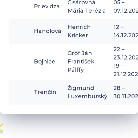
Cisárovná
05 –
Prievidza
Mária Terézia
07.12.20
Henrich
12 –
Handlová
Kricker
14.12.20
22 –
Gróf Ján
23.12.20
Bojnice
František
19 –
Pálffy
21.12.20
Žigmund
28 –
Trenčín
Luxemburský
30.11.20
X