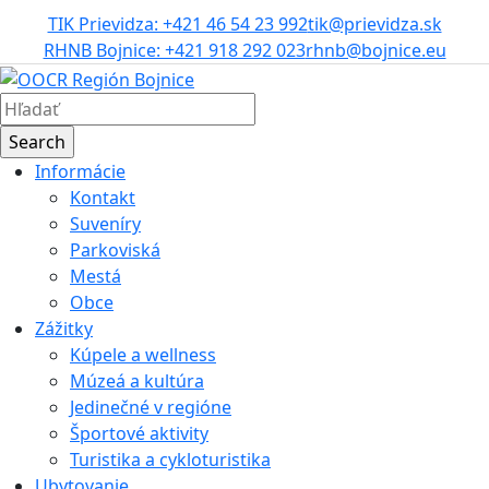
TIK Prievidza: +421 46 54 23 992
tik@prievidza.sk
RHNB Bojnice: +421 918 292 023
rhnb@bojnice.eu
Informácie
Kontakt
Suveníry
Parkoviská
Mestá
Obce
Zážitky
Kúpele a wellness
Múzeá a kultúra
Jedinečné v regióne
Športové aktivity
Turistika a cykloturistika
Ubytovanie