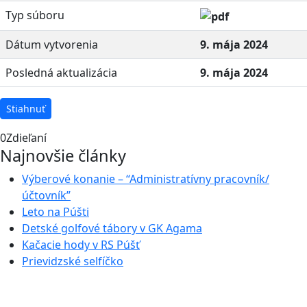
Typ súboru
Dátum vytvorenia
9. mája 2024
Posledná aktualizácia
9. mája 2024
Stiahnuť
0
Zdieľaní
Najnovšie články
Výberové konanie – “Administratívny pracovník/
účtovník”
Leto na Púšti
Detské golfové tábory v GK Agama
Kačacie hody v RS Púšť
Prievidzské selfíčko