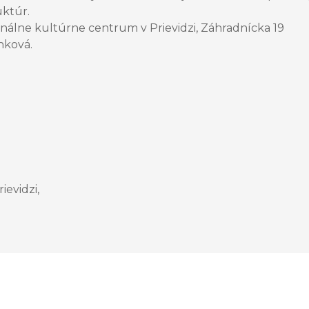
uktúr.
ionálne kultúrne centrum v Prievidzi, Záhradnícka 19
nková.
evidzi,