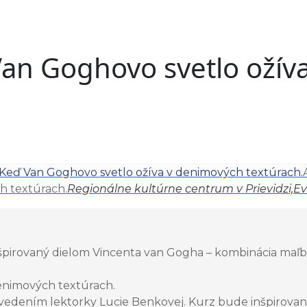
an Goghovo svetlo ožív
eď Van Goghovo svetlo ožíva v denimových textúrach.
h textúrach.
Regionálne kultúrne centrum v Prievidzi,
Ev
pirovaný dielom Vincenta van Gogha – kombinácia maľby
enimových textúrach.
vedením lektorky Lucie Benkovej. Kurz bude inšpirovan