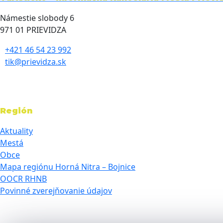
Námestie slobody 6
971 01 PRIEVIDZA
+421 46 54 23 992
tik@prievidza.sk
Región
Aktuality
Mestá
Obce
Mapa regiónu Horná Nitra – Bojnice
OOCR RHNB
Povinné zverejňovanie údajov