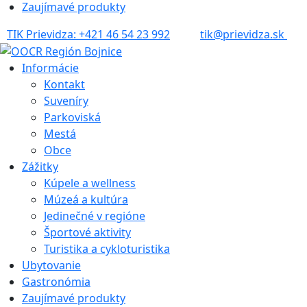
Zaujímavé produkty
TIK Prievidza: +421 46 54 23 992
tik@prievidza.sk
Informácie
Kontakt
Suveníry
Parkoviská
Mestá
Obce
Zážitky
Kúpele a wellness
Múzeá a kultúra
Jedinečné v regióne
Športové aktivity
Turistika a cykloturistika
Ubytovanie
Gastronómia
Zaujímavé produkty