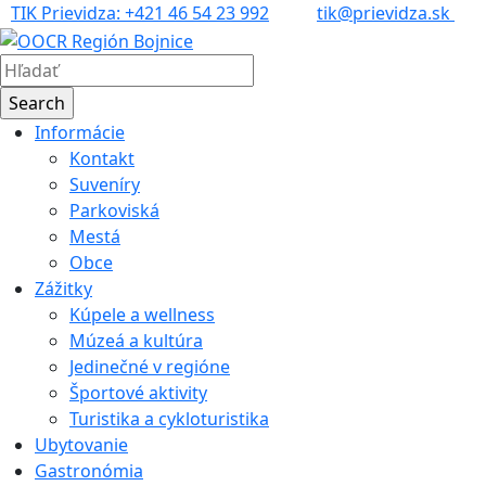
TIK Prievidza: +421 46 54 23 992
tik@prievidza.sk
Informácie
Kontakt
Suveníry
Parkoviská
Mestá
Obce
Zážitky
Kúpele a wellness
Múzeá a kultúra
Jedinečné v regióne
Športové aktivity
Turistika a cykloturistika
Ubytovanie
Gastronómia