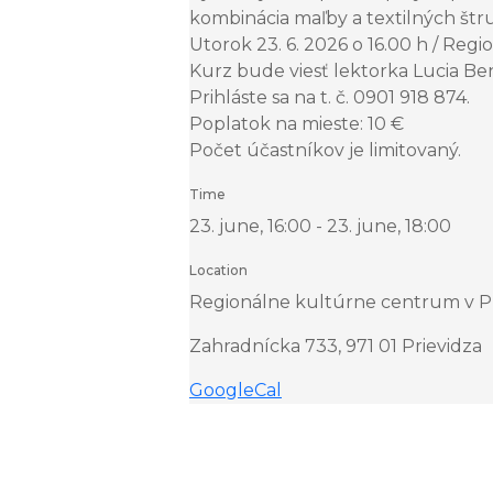
kombinácia maľby a textilných štr
Utorok 23. 6. 2026 o 16.00 h / Reg
Kurz bude viesť lektorka Lucia Be
Prihláste sa na t. č. 0901 918 874.
Poplatok na mieste: 10 €
Počet účastníkov je limitovaný.
Time
23. june, 16:00 - 23. june, 18:00
Location
Regionálne kultúrne centrum v Pri
Zahradnícka 733, 971 01 Prievidza
GoogleCal