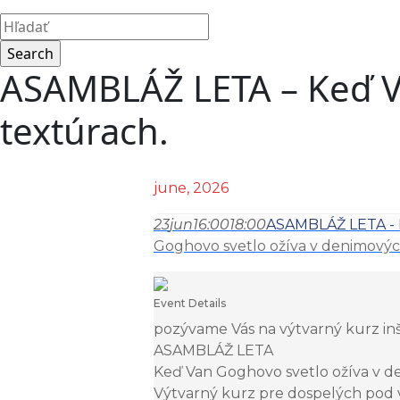
ASAMBLÁŽ LETA – Keď V
textúrach.
june, 2026
23
jun
16:00
18:00
ASAMBLÁŽ LETA - K
Goghovo svetlo ožíva v denimovýc
Event Details
pozývame Vás na výtvarný kurz inš
ASAMBLÁŽ LETA
Keď Van Goghovo svetlo ožíva v d
Výtvarný kurz pre dospelých pod 