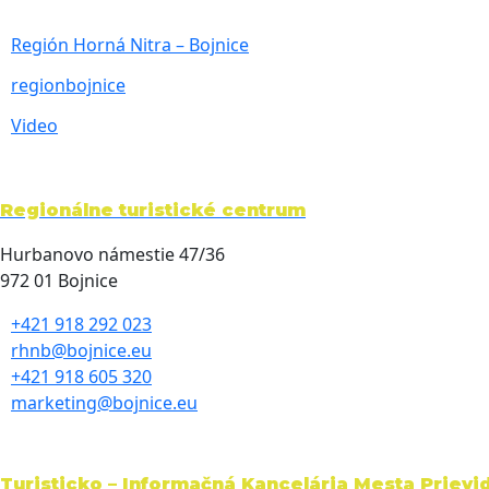
Región Horná Nitra – Bojnice
regionbojnice
Video
Regionálne turistické centrum
Hurbanovo námestie 47/36
972 01 Bojnice
+421 918 292 023
rhnb@bojnice.eu
+421 918 605 320
marketing@bojnice.eu
Turisticko – Informačná Kancelária Mesta Prievi