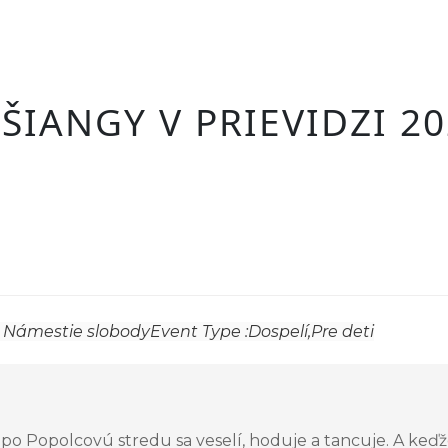
ŠIANGY V PRIEVIDZI 2
, Námestie slobody
Event Type :
Dospelí,
Pre deti
ž po Popolcovú stredu sa veselí, hoduje a tancuje. A ke