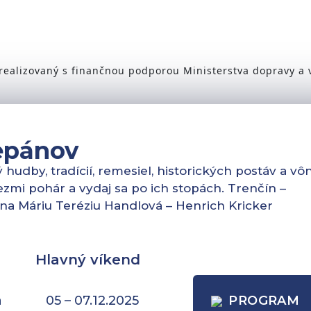
ealizovaný s finančnou podporou Ministerstva dopravy a v
epánov
udby, tradícií, remesiel, historických postáv a vôn
vezmi pohár a vydaj sa po ich stopách. Trenčín –
na Máriu Teréziu Handlová – Henrich Kricker
Hlavný víkend
a
05 – 07.12.2025
PROGRAM