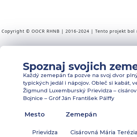
Copyright © OOCR RHNB | 2016-2024 | Tento projekt bol r
Spoznaj svojich zem
Každý zemepán ťa pozve na svoj dvor plný h
typických jedál i nápojov. Obleč si kabát, 
Žigmund Luxemburský Prievidza – cisárov
Bojnice – Gróf Ján František Pálffy
Mesto
Zemepán
Prievidza
Cisárovná Mária Terézi