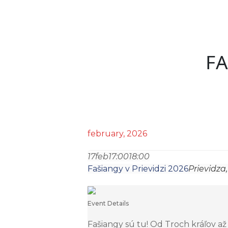
FA
february, 2026
17
feb
17:00
18:00
Fašiangy v Prievidzi 2026
Prievidza
Event Details
Fašiangy sú tu! Od Troch kráľov a