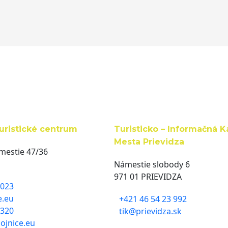
uristické centrum
Turisticko – Informačná K
Mesta Prievidza
estie 47/36
Námestie slobody 6
971 01 PRIEVIDZA
 023
e.eu
+421 46 54 23 992
 320
tik@prievidza.sk
ojnice.eu