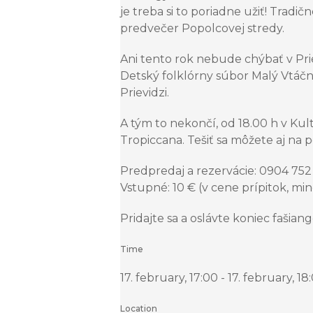
je treba si to poriadne užiť! Trad
predvečer Popolcovej stredy.
Ani tento rok nebude chýbať v Prie
Detský folklórny súbor Malý Vtáčni
Prievidzi.
A tým to nekončí, od 18.00 h v 
Tropiccana. Tešiť sa môžete aj na p
Predpredaj a rezervácie: 0904 752
Vstupné: 10 € (v cene prípitok, mi
Pridajte sa a oslávte koniec fašian
Time
17. february, 17:00 - 17. february, 18
Location