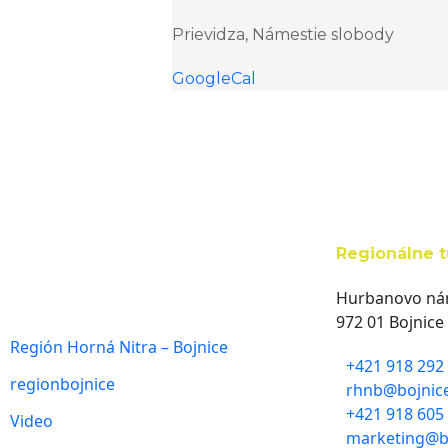
Prievidza, Námestie slobody
GoogleCal
Regionálne t
Hurbanovo nám
972 01 Bojnice
Región Horná Nitra – Bojnice
+421 918 292
regionbojnice
rhnb@bojnic
+421 918 605
Video
marketing@b