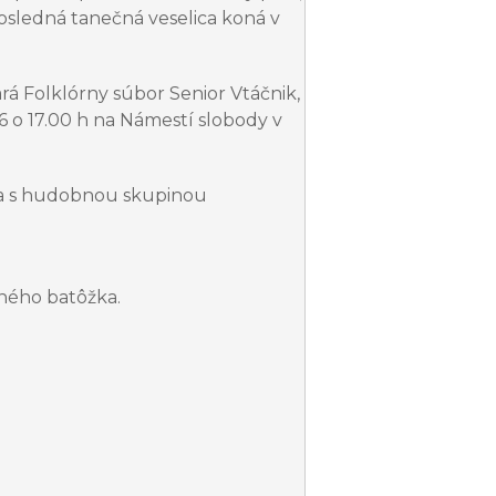
posledná tanečná veselica koná v
rá Folklórny súbor Senior Vtáčnik,
26 o 17.00 h na Námestí slobody v
va s hudobnou skupinou
tného batôžka.