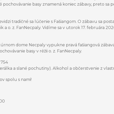
ičné pochovávanie basy znamená koniec zábavy, preto sa 
vidzi tradičné sa lúčenie s Fašiangom. O zábavu sa posta
k a o. z. FanNecpaly. Vidíme sa v utorok 17. februára 20
Kultúrnom dome Necpaly vypukne pravá fašiangová zába
ochovávanie basy v réžii o. z. FanNecpaly.
 754
nerálka a slané pochutiny). Alkohol a občerstvenie z vlas
gov spolu s nami!
:00