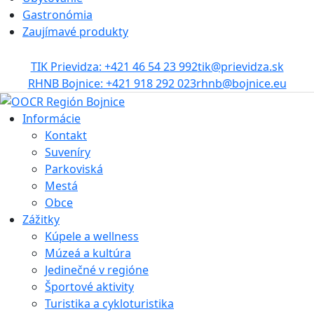
Gastronómia
Zaujímavé produkty
TIK Prievidza: +421 46 54 23 992
tik@prievidza.sk
RHNB Bojnice: +421 918 292 023
rhnb@bojnice.eu
Informácie
Kontakt
Suveníry
Parkoviská
Mestá
Obce
Zážitky
Kúpele a wellness
Múzeá a kultúra
Jedinečné v regióne
Športové aktivity
Turistika a cykloturistika