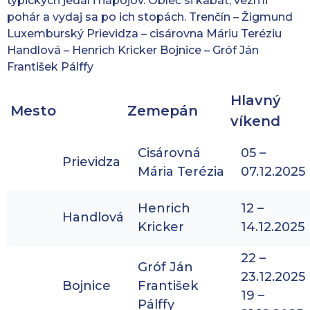
typických jedál i nápojov. Obleč si kabát, vezmi
pohár a vydaj sa po ich stopách. Trenčín – Žigmund
Luxemburský Prievidza – cisárovna Máriu Teréziu
Handlová – Henrich Kricker Bojnice – Gróf Ján
František Pálffy
Hlavný
Mesto
Zemepán
víkend
Cisárovná
05 –
Prievidza
Mária Terézia
07.12.2025
Henrich
12 –
Handlová
Kricker
14.12.2025
22 –
Gróf Ján
23.12.2025
Bojnice
František
19 –
Pálffy