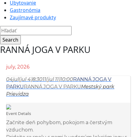
Ubytovanie
Gastronómia
Zaujímavé produkty
RANNÁ JOGA V PARKU
july, 2026
04
jul
(jul 4)
8:30
11
(jul 11)
10:00
RANNÁ JOGA V
PARKU
RANNÁ JOGA V PARKU
Mestský park
Prievidza
Event Details
Začnite deň pohybom, pokojom a čerstvým
vzduchom.