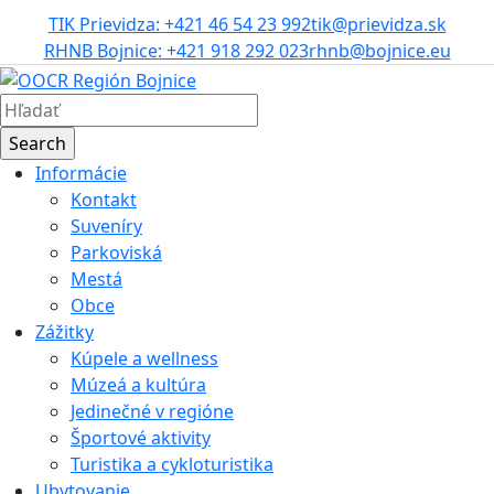
TIK Prievidza: +421 46 54 23 992
tik@prievidza.sk
RHNB Bojnice: +421 918 292 023
rhnb@bojnice.eu
Informácie
Kontakt
Suveníry
Parkoviská
Mestá
Obce
Zážitky
Kúpele a wellness
Múzeá a kultúra
Jedinečné v regióne
Športové aktivity
Turistika a cykloturistika
Ubytovanie