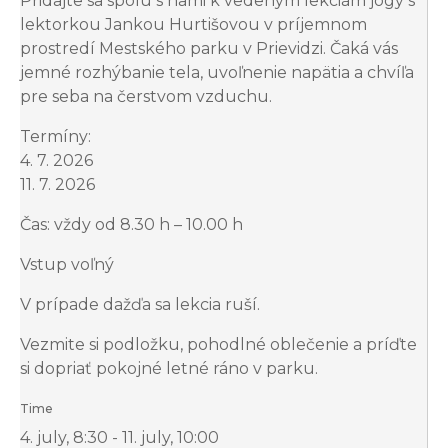
Pridajte sa spolu s nami k vedeným lekciám jogy s
lektorkou Jankou Hurtišovou v príjemnom
prostredí Mestského parku v Prievidzi. Čaká vás
jemné rozhýbanie tela, uvoľnenie napätia a chvíľa
pre seba na čerstvom vzduchu.
Termíny:
4. 7. 2026
11. 7. 2026
Čas: vždy od 8.30 h – 10.00 h
Vstup voľný
V prípade dažďa sa lekcia ruší.
Vezmite si podložku, pohodlné oblečenie a príďte
si dopriať pokojné letné ráno v parku.
Time
4. july, 8:30 - 11. july, 10:00