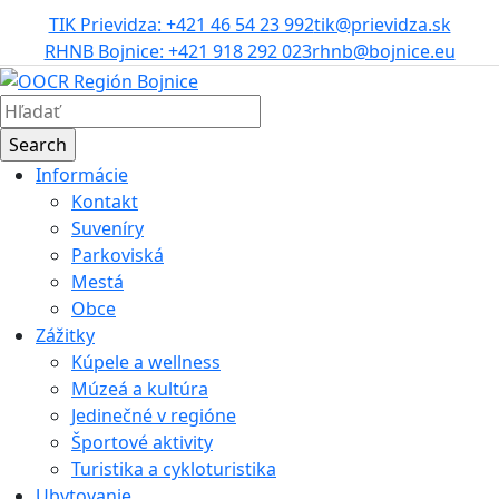
TIK Prievidza: +421 46 54 23 992
tik@prievidza.sk
RHNB Bojnice: +421 918 292 023
rhnb@bojnice.eu
Informácie
Kontakt
Suveníry
Parkoviská
Mestá
Obce
Zážitky
Kúpele a wellness
Múzeá a kultúra
Jedinečné v regióne
Športové aktivity
Turistika a cykloturistika
Ubytovanie