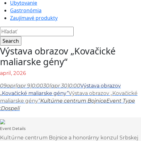
Ubytovanie
Gastronómia
Zaujímavé produkty
Výstava obrazov „Kovačické
maliarske gény“
april, 2026
09
apr
(apr 9)
0:00
30
(apr 30)
0:00
Výstava obrazov
„Kovačické maliarske gény“
Výstava obrazov „Kovačické
maliarske gény“
Kultúrne centrum Bojnice
Event Type
:
Dospelí
Event Details
Kultúrne centrum Bojnice a honorárny konzul Srbskej