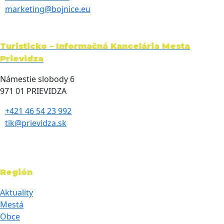
marketing@bojnice.eu
Turisticko – Informačná Kancelária Mesta
Prievidza
Námestie slobody 6
971 01 PRIEVIDZA
+421 46 54 23 992
tik@prievidza.sk
Región
Aktuality
Mestá
Obce