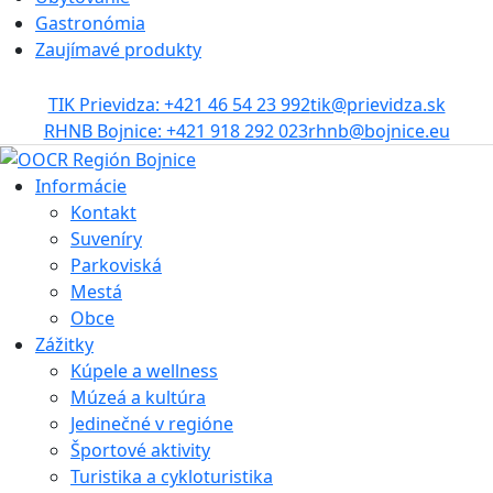
Gastronómia
Zaujímavé produkty
TIK Prievidza: +421 46 54 23 992
tik@prievidza.sk
RHNB Bojnice: +421 918 292 023
rhnb@bojnice.eu
Informácie
Kontakt
Suveníry
Parkoviská
Mestá
Obce
Zážitky
Kúpele a wellness
Múzeá a kultúra
Jedinečné v regióne
Športové aktivity
Turistika a cykloturistika