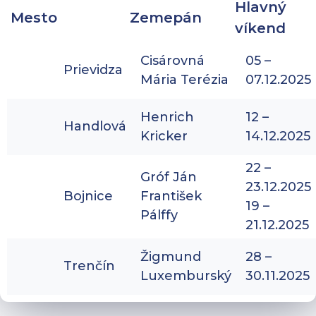
Hlavný
Mesto
Zemepán
víkend
Cisárovná
05 –
Prievidza
Mária Terézia
07.12.2025
Henrich
12 –
Handlová
Kricker
14.12.2025
22 –
Gróf Ján
23.12.2025
Bojnice
František
19 –
Pálffy
21.12.2025
Žigmund
28 –
Trenčín
Luxemburský
30.11.2025