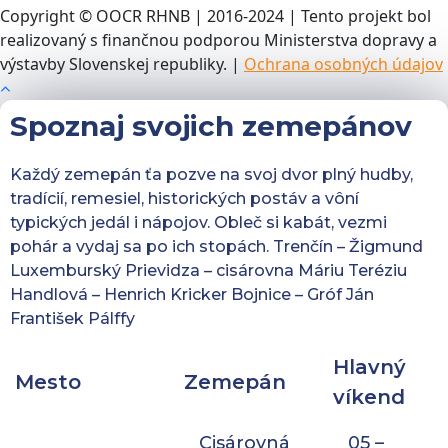
Copyright © OOCR RHNB | 2016-2024 | Tento projekt bol
realizovaný s finančnou podporou Ministerstva dopravy a
výstavby Slovenskej republiky. |
Ochrana osobných údajov
Spoznaj svojich zemepánov
Každý zemepán ťa pozve na svoj dvor plný hudby,
tradícií, remesiel, historických postáv a vôní
typických jedál i nápojov. Obleč si kabát, vezmi
pohár a vydaj sa po ich stopách. Trenčín – Žigmund
Luxemburský Prievidza – cisárovna Máriu Teréziu
Handlová – Henrich Kricker Bojnice – Gróf Ján
František Pálffy
Hlavný
Mesto
Zemepán
víkend
Cisárovná
05 –