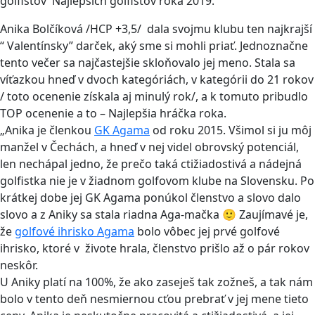
golfistov Najlepších golfistov roka 2019.
Anika Bolčíková /HCP +3,5/ dala svojmu klubu ten najkrajší
“ Valentínsky” darček, aký sme si mohli priať. Jednoznačne
tento večer sa najčastejšie skloňovalo jej meno. Stala sa
víťazkou hneď v dvoch kategóriách, v kategórii do 21 rokov
/ toto ocenenie získala aj minulý rok/, a k tomuto pribudlo
TOP ocenenie a to – Najlepšia hráčka roka.
„Anika je členkou
GK Agama
od roku 2015. Všimol si ju môj
manžel v Čechách, a hneď v nej videl obrovský potenciál,
len nechápal jedno, že prečo taká ctižiadostivá a nádejná
golfistka nie je v žiadnom golfovom klube na Slovensku. Po
krátkej dobe jej GK Agama ponúkol členstvo a slovo dalo
slovo a z Aniky sa stala riadna Aga-mačka 🙂 Zaujímavé je,
že
golfové ihrisko Agama
bolo vôbec jej prvé golfové
ihrisko, ktoré v živote hrala, členstvo prišlo až o pár rokov
neskôr.
U Aniky platí na 100%, že ako zaseješ tak zožneš, a tak nám
bolo v tento deň nesmiernou cťou prebrať v jej mene tieto