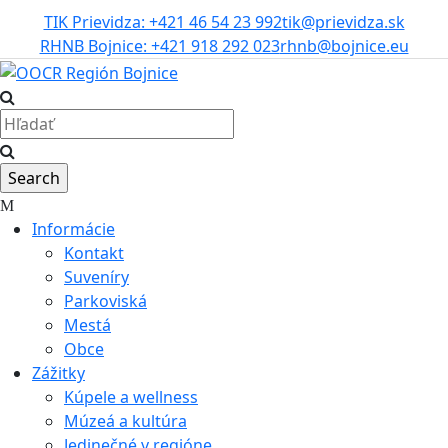
TIK Prievidza: +421 46 54 23 992
tik@prievidza.sk
RHNB Bojnice: +421 918 292 023
rhnb@bojnice.eu
Informácie
Kontakt
Suveníry
Parkoviská
Mestá
Obce
Zážitky
Kúpele a wellness
Múzeá a kultúra
Jedinečné v regióne