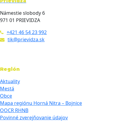
Prievidza
Námestie slobody 6
971 01 PRIEVIDZA
+421 46 54 23 992
tik@prievidza.sk
Región
Aktuality
Mestá
Obce
Mapa regiónu Horná Nitra – Bojnice
OOCR RHNB
Povinné zverejňovanie údajov