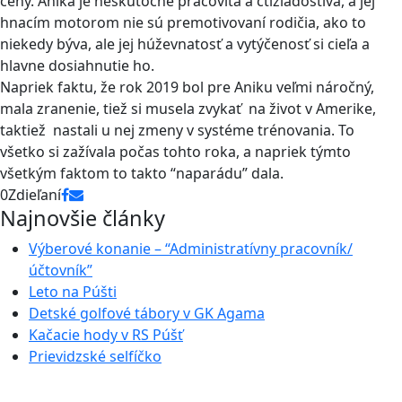
ceny. Anika je neskutočne pracovitá a ctižiadostivá, a jej
hnacím motorom nie sú premotivovaní rodičia, ako to
niekedy býva, ale jej húževnatosť a vytýčenosť si cieľa a
hlavne dosiahnutie ho.
Napriek faktu, že rok 2019 bol pre Aniku veľmi náročný,
mala zranenie, tiež si musela zvykať na život v Amerike,
taktiež nastali u nej zmeny v systéme trénovania. To
všetko si zažívala počas tohto roka, a napriek týmto
všetkým faktom to takto “naparádu” dala.
0
Zdieľaní
Najnovšie články
Výberové konanie – “Administratívny pracovník/
účtovník”
Leto na Púšti
Detské golfové tábory v GK Agama
Kačacie hody v RS Púšť
Prievidzské selfíčko