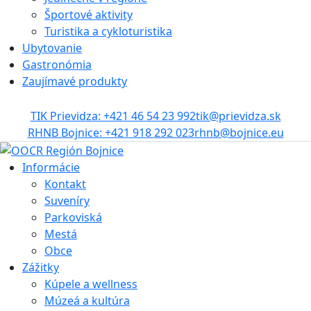
Športové aktivity
Turistika a cykloturistika
Ubytovanie
Gastronómia
Zaujímavé produkty
TIK Prievidza: +421 46 54 23 992
tik@prievidza.sk
RHNB Bojnice: +421 918 292 023
rhnb@bojnice.eu
Informácie
Kontakt
Suveníry
Parkoviská
Mestá
Obce
Zážitky
Kúpele a wellness
Múzeá a kultúra