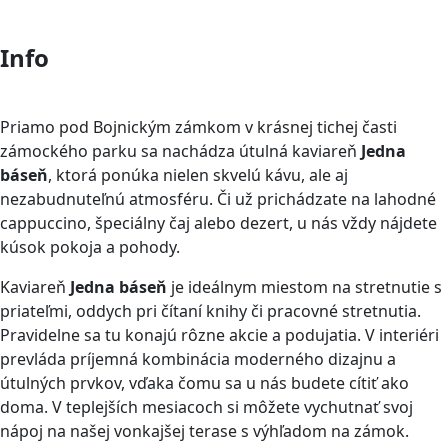
Info
Priamo pod Bojnickým zámkom v krásnej tichej časti
zámockého parku sa nachádza útulná kaviareň
Jedna
báseň
, ktorá ponúka nielen skvelú kávu, ale aj
nezabudnuteľnú atmosféru. Či už prichádzate na lahodné
cappuccino, špeciálny čaj alebo dezert, u nás vždy nájdete
kúsok pokoja a pohody.
Kaviareň
Jedna báseň
je ideálnym miestom na stretnutie s
priateľmi, oddych pri čítaní knihy či pracovné stretnutia.
Pravidelne sa tu konajú rôzne akcie a podujatia. V interiéri
prevláda príjemná kombinácia moderného dizajnu a
útulných prvkov, vďaka čomu sa u nás budete cítiť ako
doma. V teplejších mesiacoch si môžete vychutnať svoj
nápoj na našej vonkajšej terase s výhľadom na zámok.