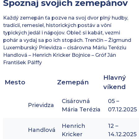
Spoznaj svojich zemepánov
Každý zemepán ťa pozve na svoj dvor plný hudby,
tradícií, remesiel, historických postáv a vôní
typických jedál i nápojov. Obleč si kabát, vezmi
pohár a vydaj sa po ich stopách. Trenčín – Žigmund
Luxemburský Prievidza – cisárovna Máriu Teréziu
Handlová – Henrich Kricker Bojnice – Gróf Ján
František Pálffy
Hlavný
Mesto
Zemepán
víkend
Cisárovná
05 –
Prievidza
Mária Terézia
07.12.2025
Henrich
12 –
Handlová
Kricker
14.12.2025