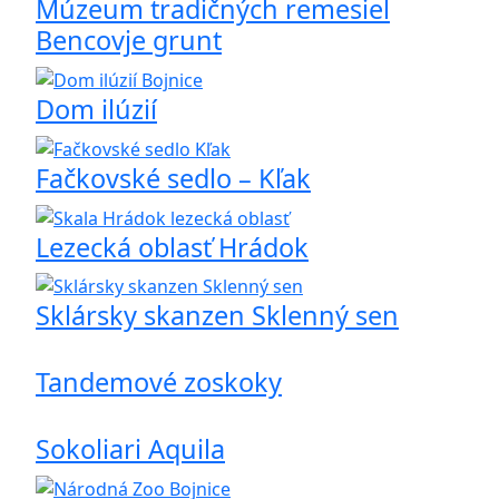
Múzeum tradičných remesiel
Bencovje grunt
Dom ilúzií
Fačkovské sedlo – Kľak
Lezecká oblasť Hrádok
Sklársky skanzen Sklenný sen
Tandemové zoskoky
Sokoliari Aquila