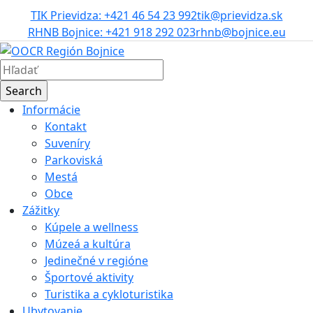
TIK Prievidza: +421 46 54 23 992
tik@prievidza.sk
RHNB Bojnice: +421 918 292 023
rhnb@bojnice.eu
Informácie
Kontakt
Suveníry
Parkoviská
Mestá
Obce
Zážitky
Kúpele a wellness
Múzeá a kultúra
Jedinečné v regióne
Športové aktivity
Turistika a cykloturistika
Ubytovanie