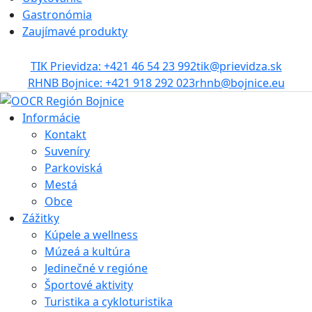
Gastronómia
Zaujímavé produkty
TIK Prievidza: +421 46 54 23 992
tik@prievidza.sk
RHNB Bojnice: +421 918 292 023
rhnb@bojnice.eu
Informácie
Kontakt
Suveníry
Parkoviská
Mestá
Obce
Zážitky
Kúpele a wellness
Múzeá a kultúra
Jedinečné v regióne
Športové aktivity
Turistika a cykloturistika